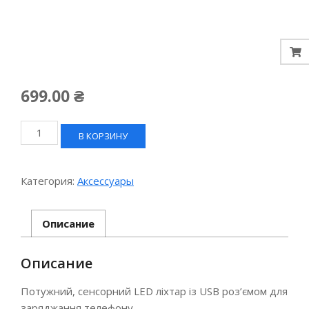
699.00
₴
Количество
В КОРЗИНУ
товара
LED
ліхтар
Категория:
Аксессуары
мультифункціональний
сенсорний+Power
Bank
Описание
Описание
Потужний, сенсорний LED ліхтар із USB роз’ємом для
заряджання телефону.