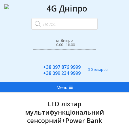
Skip
to
4G
content
Поиск
Дніпро
товаров
м. Дніпро
10.00 - 18.00
-------------------------------------------------------
+38 097 876 9999
0 товаров
+38 099 234 9999
Primary
Menu
Navigation
Menu
LED ліхтар
мультифункціональний
сенсорний+Power Bank