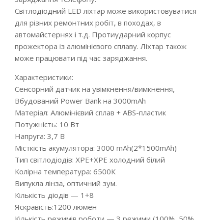
Світлодіодний LED ліхтар може використовуватися
для різних ремонтних робіт, в походах, в
автомайстернях і т.д. Протиударний корпус
прожектора із алюмінієвого сплаву. Ліхтар також
може працювати під час заряджання.
Характеристики:
Сенсорний датчик на увімкнення/вимкнення,
Вбудований Power Bank на 3000mAh
Матеріал: Алюмінієвий сплав + ABS-пластик
Потужність: 10 Вт
Напруга: 3,7 В
Місткість акумулятора: 3000 mAh(2*1500mAh)
Тип світлодіодів: XPE+XPE холодний білий
Колірна температура: 6500К
Випукла лінза, оптичний зум.
Кількість діодів — 1+8
Яскравість:1200 люмен
Кількість режимів роботи — 3 режими (100%, 50%,